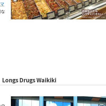
マ
利な
s Drugs Waikiki
カウ