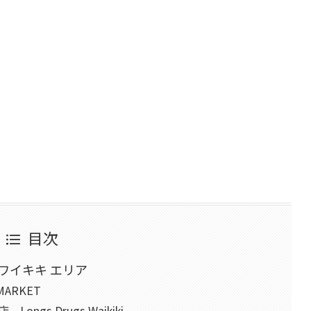
目次
ワイキキ エリア
ARKET
gs Drugs Waikiki