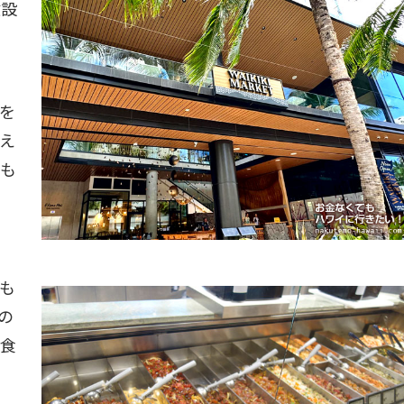
建設
を
え
も
も
の
食