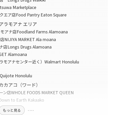
a Marketplace
ood Pantry Eaton Square
アラモアナ エリア
店Foodland Farms Alamoana
IYA MARKET Ala moana
ngs Drugs Alamoana
 Alamoana
アナセンター近く）Walmart Honolulu
ote Honolulu
カカアコ（ワード）
WHOLE FOODS MARKET QUEEN
to Earth Kakaako
もっと見る