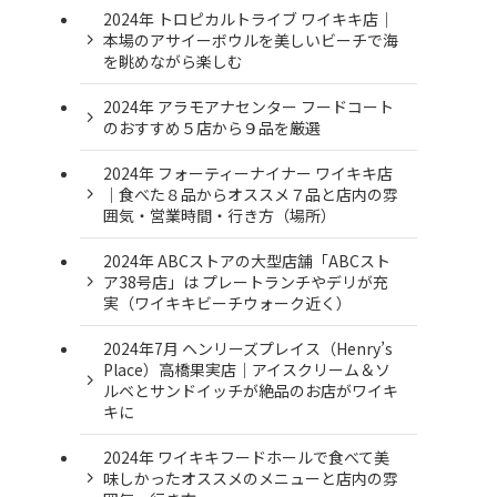
2024年 トロピカルトライブ ワイキキ店｜
本場のアサイーボウルを美しいビーチで海
を眺めながら楽しむ
2024年 アラモアナセンター フードコート
のおすすめ５店から９品を厳選
2024年 フォーティーナイナー ワイキキ店
｜食べた８品からオススメ７品と店内の雰
囲気・営業時間・行き方（場所）
2024年 ABCストアの大型店舗「ABCスト
ア38号店」は プレートランチやデリが充
実（ワイキキビーチウォーク近く）
2024年7月 ヘンリーズプレイス（Henry’s
Place）高橋果実店｜アイスクリーム＆ソ
ルベとサンドイッチが絶品のお店がワイキ
キに
2024年 ワイキキフードホールで食べて美
味しかったオススメのメニューと店内の雰